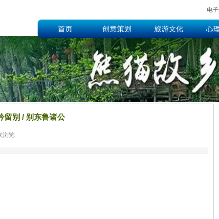
电子
首页
创意策划
旅游文化
心
留别 / 别东鲁诸公
次浏览
|