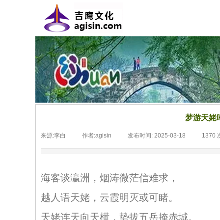
梦游天姥吟
来源:
李白
|
作者:
agisin
|
发布时间:
2025-03-18
|
1370
海客谈瀛洲，烟涛微茫信难求，
越人语天姥，云霞明灭或可睹。
天姥连天向天横，势拔五岳掩赤城。