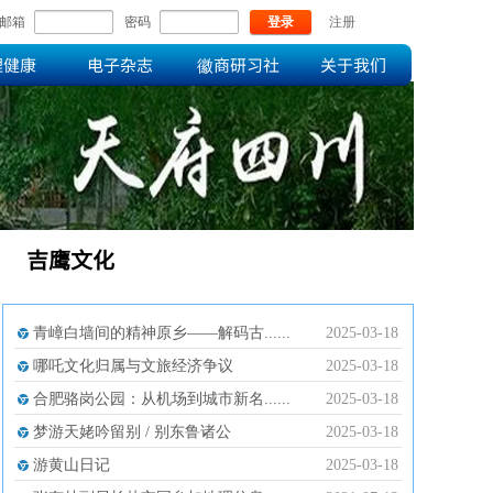
邮箱
密码
登录
注册
理健康
电子杂志
徽商研习社
关于我们
吉鹰文化
青嶂白墙间的精神原乡——解码古......
2025-03-18
哪吒文化归属与文旅经济争议
2025-03-18
合肥骆岗公园：从机场到城市新名......
2025-03-18
梦游天姥吟留别 / 别东鲁诸公
2025-03-18
游黄山日记
2025-03-18