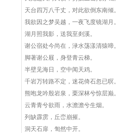
天台四万八千丈，对此欲倒东南倾。
我欲因之梦吴越，一夜飞度镜湖月。
湖月照我影，送我至剡溪。
谢公宿处今尚在，渌水荡漾清猿啼。
脚著谢公屐，身登青云梯。
半壁见海日，空中闻天鸡。
千岩万转路不定，迷花倚石忽已暝。
熊咆龙吟殷岩泉，栗深林兮惊层巅。
云青青兮欲雨，水澹澹兮生烟。
列缺霹雳，丘峦崩摧。
洞天石扉，訇然中开。