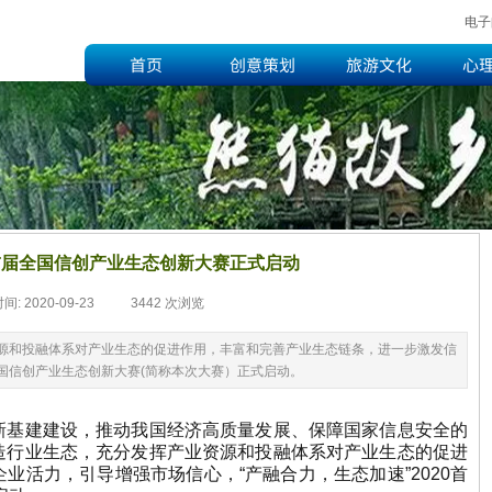
电子
首页
创意策划
旅游文化
心
0首届全国信创产业生态创新大赛正式启动
时间:
2020-09-23
|
3442
次浏览
|
源和投融体系对产业生态的促进作用，丰富和完善产业生态链条，进一步激发信
全国信创产业生态创新大赛(简称本次大赛）正式启动。
新基建建设，推动我国经济高质量发展、保障国家信息安全的
造行业生态，充分发挥产业资源和投融体系对产业生态的促进
业活力，引导增强市场信心，“产融合力，生态加速”2020首