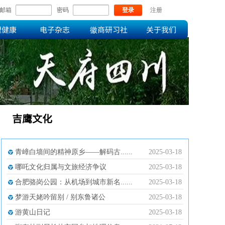
邮箱
密码
登录
注册
理健康
电子杂志
徽商研习社
关于我们
吉鹰文化
青嶂白墙间的精神原乡——解码古......
2025-03-18
哪吒文化归属与文旅经济争议
2025-03-18
合肥骆岗公园：从机场到城市新名......
2025-03-18
梦游天姥吟留别 / 别东鲁诸公
2025-03-18
游黄山日记
2025-03-18