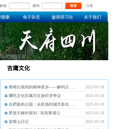
邮箱
密码
登录
注册
理健康
电子杂志
徽商研习社
关于我们
吉鹰文化
青嶂白墙间的精神原乡——解码古......
2025-03-18
哪吒文化归属与文旅经济争议
2025-03-18
合肥骆岗公园：从机场到城市新名......
2025-03-18
梦游天姥吟留别 / 别东鲁诸公
2025-03-18
游黄山日记
2025-03-18