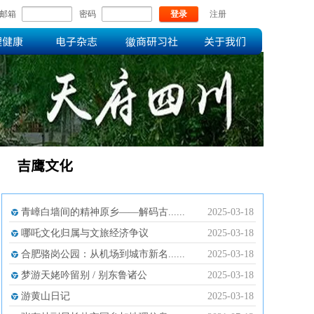
邮箱
密码
登录
注册
理健康
电子杂志
徽商研习社
关于我们
吉鹰文化
青嶂白墙间的精神原乡——解码古......
2025-03-18
哪吒文化归属与文旅经济争议
2025-03-18
合肥骆岗公园：从机场到城市新名......
2025-03-18
梦游天姥吟留别 / 别东鲁诸公
2025-03-18
游黄山日记
2025-03-18