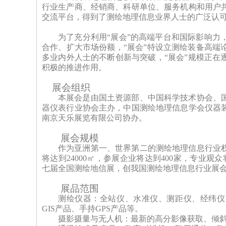
行业生产商、经销商、科研单位、服务机构和用户
交流平台，得到了测绘地理信息业界人士的广泛认
为了充分利用
“展会”的高端平台和国际影响
合作、扩大市场份额，“展会”特设立测绘装备高端
多业内外人
士
的不断创新与突破，
“展会”规模正
积极的推进作用。
展会组织
本展会是由国土资源部、中国科学技术协会、
器仪表行业协会主办，中国测绘地理信息学会仪器
南京天乐展览有限公司协办。
展会规模
作为亚洲第一、世界第二的测绘地理信息行业
将达到
24000㎡，参展企业将达到400家，专业
七届全国测绘地信展，创我国测绘地理信息行业展
展品范围
测绘仪器：全站仪、水准仪、测距仪、经纬仪
GIS产品、手持GPS产品等。
摄影摄量与无人机：最新的高分影像获取、倾